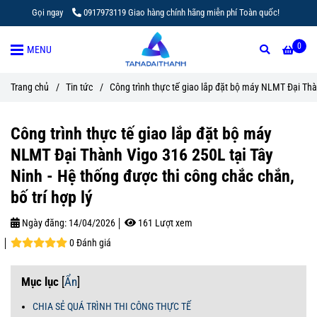
Gọi ngay
0917973119 Giao hàng chính hãng miễn phí Toàn quốc!
0
MENU
Trang chủ
/
Tin tức
/
Công trình thực tế giao lắp đặt bộ máy NLMT Đại Thàn
Công trình thực tế giao lắp đặt bộ máy
NLMT Đại Thành Vigo 316 250L tại Tây
Ninh - Hệ thống được thi công chắc chắn,
bố trí hợp lý
Ngày đăng:
14/04/2026
161 Lượt xem
0 Đánh giá
Mục lục
[
Ẩn
]
CHIA SẺ QUÁ TRÌNH THI CÔNG THỰC TẾ