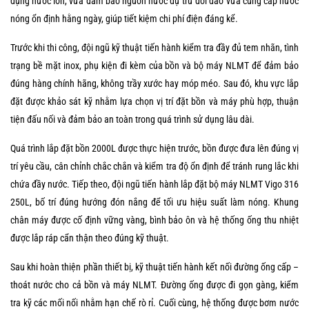
dụng nước lớn, vừa đảm bảo nguồn nước dự trữ dồi dào vừa cung cấp nước
nóng ổn định hằng ngày, giúp tiết kiệm chi phí điện đáng kể.
Trước khi thi công, đội ngũ kỹ thuật tiến hành kiểm tra đầy đủ tem nhãn, tình
trạng bề mặt inox, phụ kiện đi kèm của bồn và bộ máy NLMT để đảm bảo
đúng hàng chính hãng, không trầy xước hay móp méo. Sau đó, khu vực lắp
đặt được khảo sát kỹ nhằm lựa chọn vị trí đặt bồn và máy phù hợp, thuận
tiện đấu nối và đảm bảo an toàn trong quá trình sử dụng lâu dài.
Quá trình lắp đặt bồn 2000L được thực hiện trước, bồn được đưa lên đúng vị
trí yêu cầu, cân chỉnh chắc chắn và kiểm tra độ ổn định để tránh rung lắc khi
chứa đầy nước. Tiếp theo, đội ngũ tiến hành lắp đặt bộ máy NLMT Vigo 316
250L, bố trí đúng hướng đón nắng để tối ưu hiệu suất làm nóng. Khung
chân máy được cố định vững vàng, bình bảo ôn và hệ thống ống thu nhiệt
được lắp ráp cẩn thận theo đúng kỹ thuật.
Sau khi hoàn thiện phần thiết bị, kỹ thuật tiến hành kết nối đường ống cấp –
thoát nước cho cả bồn và máy NLMT. Đường ống được đi gọn gàng, kiểm
tra kỹ các mối nối nhằm hạn chế rò rỉ. Cuối cùng, hệ thống được bơm nước