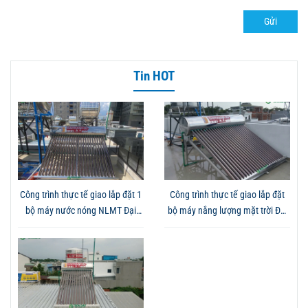
Gửi
Tin HOT
Công trình thực tế giao lắp đặt 1
Công trình thực tế giao lắp đặt
bộ máy nước nóng NLMT Đại
bộ máy nắng lượng mặt trời Đại
Thành Gold 250L tại Bình Dương
Thành Gold 250L tại Đồng Nai -
- Đội ngũ kỹ thuật lắp đặt đúng
Mang đến giải pháp sử dụng
quy trình, an toàn
nước nóng tiết kiệm và ổn định