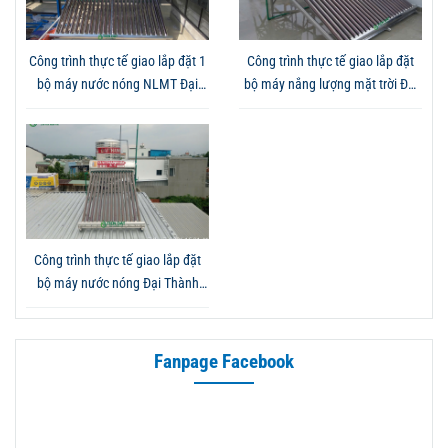
Công trình thực tế giao lắp đặt 1
Công trình thực tế giao lắp đặt
bộ máy nước nóng NLMT Đại
bộ máy nắng lượng mặt trời Đại
Thành Gold 250L tại Bình Dương
Thành Gold 250L tại Đồng Nai -
- Đội ngũ kỹ thuật lắp đặt đúng
Mang đến giải pháp sử dụng
quy trình, an toàn
nước nóng tiết kiệm và ổn định
Công trình thực tế giao lắp đặt
bộ máy nước nóng Đại Thành
Gold 160L tại Hóc Môn - Khả
năng giữ nhiệt tốt, tiết kiệm điện
và độ bền cao
Fanpage Facebook