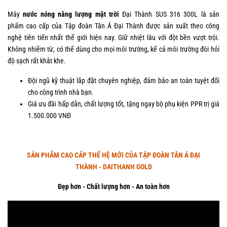
Máy
nước nóng năng lượng mặt trời
Đại Thành SUS 316 300L là sản
phẩm cao cấp của Tập đoàn Tân Á Đại Thành được sản xuất theo công
nghệ tiên tiến nhất thế giới hiện nay. Giữ nhiệt lâu với đột bền vượt trội.
Không nhiễm từ, có thể dùng cho mọi môi trường, kể cả môi trường đòi hỏi
độ sạch rất khắt khe.
Đội ngũ kỹ thuật lắp đặt chuyên nghiệp, đảm bảo an toàn tuyệt đối
cho công trình nhà bạn.
Giá ưu đãi hấp dẫn, chất lượng tốt, tặng ngay bộ phụ kiện PPR trị giá
1.500.000 VNĐ
SẢN PHẨM CAO CẤP THẾ HỆ MỚI CỦA TẬP ĐOÀN TÂN Á ĐẠI
THÀNH - DAITHANH GOLD
Đẹp hơn - Chất lượng hơn - An toàn hơn