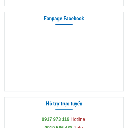
Gold 160L tại Hóc Môn - Khả
năng giữ nhiệt tốt, tiết kiệm điện
và độ bền cao
Fanpage Facebook
Hỗ trợ trực tuyến
0917 973 119
Hotline
0919 566 488
Zalo