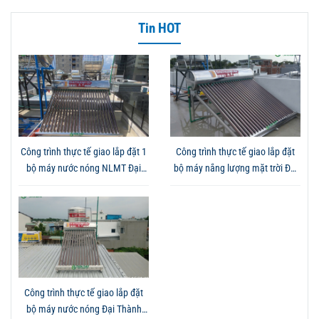
Tin HOT
Công trình thực tế giao lắp đặt 1
Công trình thực tế giao lắp đặt
bộ máy nước nóng NLMT Đại
bộ máy nắng lượng mặt trời Đại
Thành Gold 250L tại Bình Dương
Thành Gold 250L tại Đồng Nai -
- Đội ngũ kỹ thuật lắp đặt đúng
Mang đến giải pháp sử dụng
quy trình, an toàn
nước nóng tiết kiệm và ổn định
Công trình thực tế giao lắp đặt
bộ máy nước nóng Đại Thành