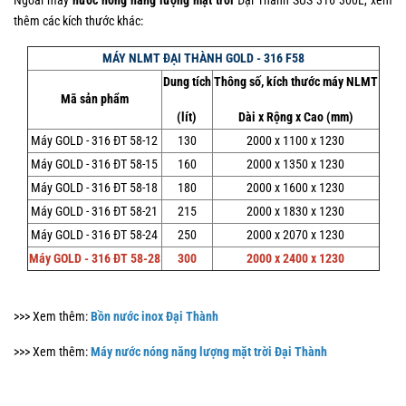
Ngoài máy
nước nóng năng lượng mặt trời
Đại Thành SUS 316 300L, xem
thêm các kích thước khác:
MÁY
NLMT
ĐẠI THÀNH
GOLD - 316
F58
Dung tích
Thông số, kích thước máy NLMT
Mã sản phẩm
(lít)
Dài x Rộng x Cao (mm)
Máy GOLD - 316 ĐT 58-12
130
2000 x 1100 x 1230
Máy GOLD - 316 ĐT 58-15
160
2000 x 1350 x 1230
Máy GOLD - 316 ĐT 58-18
180
2000 x 1600 x 1230
Máy GOLD - 316 ĐT 58-21
215
2000 x 1830 x 1230
Máy GOLD - 316 ĐT 58-24
250
2000 x 2070 x 1230
Máy GOLD - 316 ĐT 58-28
300
2000 x 2400 x 1230
>>> Xem thêm:
Bồn nước inox Đại Thành
>>> Xem thêm:
Máy nước nóng năng lượng mặt trời Đại Thành