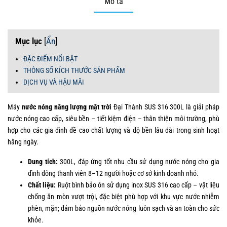
Mô tả
Mục lục
[
Ẩn
]
ĐẶC ĐIỂM NỔI BẬT
THÔNG SỐ KÍCH THƯỚC SẢN PHẨM
DỊCH VỤ VÀ HẬU MÃI
Máy
nước nóng năng lượng mặt trời
Đại Thành SUS 316 300L là giải pháp
nước nóng cao cấp, siêu bền – tiết kiệm điện – thân thiện môi trường, phù
hợp cho các gia đình đề cao chất lượng và độ bền lâu dài trong sinh hoạt
hằng ngày.
Dung tích:
300L, đáp ứng tốt nhu cầu sử dụng nước nóng cho gia
đình đông thanh viên 8–12 người hoặc cơ sở kinh doanh nhỏ.
Chất liệu:
Ruột bình bảo ôn sử dụng inox SUS 316 cao cấp – vật liệu
chống ăn mòn vượt trội, đặc biệt phù hợp với khu vực nước nhiễm
phèn, mặn; đảm bảo nguồn nước nóng luôn sạch và an toàn cho sức
khỏe.